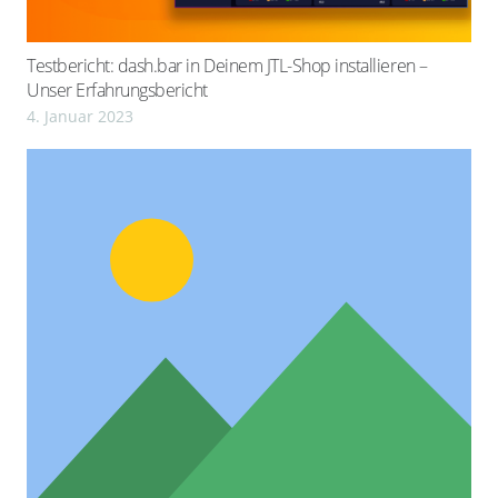
Testbericht: dash.bar in Deinem JTL-Shop installieren –
Unser Erfahrungsbericht
4. Januar 2023